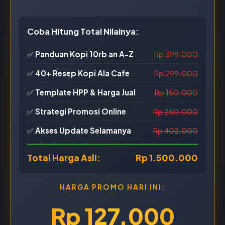
Coba Hitung Total Nilainya:
✅
Panduan Kopi 10rb an A-Z
Rp 399.000
✅
40+ Resep Kopi Ala Cafe
Rp 299.000
✅
Template HPP & Harga Jual
Rp 150.000
✅
Strategi Promosi Online
Rp 250.000
✅
Akses Update Selamanya
Rp 402.000
Total Harga Asli:
Rp 1.500.000
HARGA PROMO HARI INI:
Rp 127.000