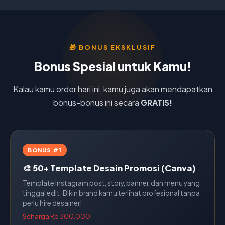
🎁 BONUS EKSKLUSIF
Bonus Spesial untuk Kamu!
Kalau kamu order hari ini, kamu juga akan mendapatkan
bonus-bonus ini secara
GRATIS!
BONUS #1
🎨 50+ Template Desain Promosi (Canva)
Template Instagram post, story, banner, dan menu yang
tinggal edit. Bikin brand kamu terlihat profesional tanpa
perlu hire desainer!
Seharga Rp 300.000