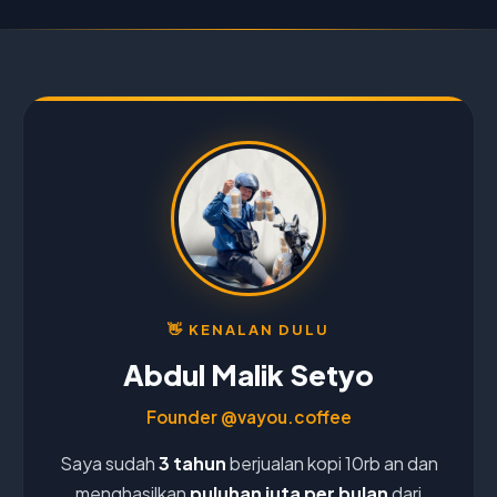
👋 KENALAN DULU
Abdul Malik Setyo
Founder
@vayou.coffee
Saya sudah
3 tahun
berjualan kopi 10rb an dan
menghasilkan
puluhan juta per bulan
dari