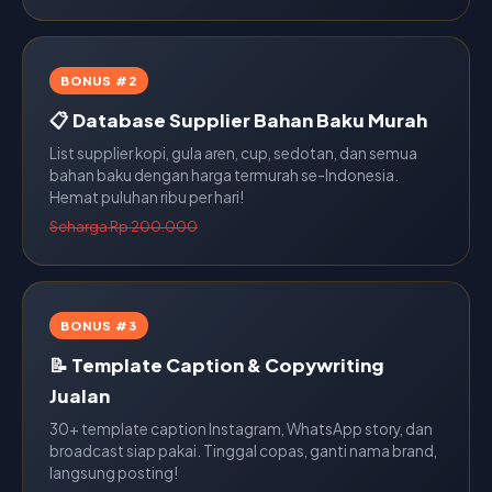
BONUS #2
📋 Database Supplier Bahan Baku Murah
List supplier kopi, gula aren, cup, sedotan, dan semua
bahan baku dengan harga termurah se-Indonesia.
Hemat puluhan ribu per hari!
Seharga Rp 200.000
BONUS #3
📝 Template Caption & Copywriting
Jualan
30+ template caption Instagram, WhatsApp story, dan
broadcast siap pakai. Tinggal copas, ganti nama brand,
langsung posting!