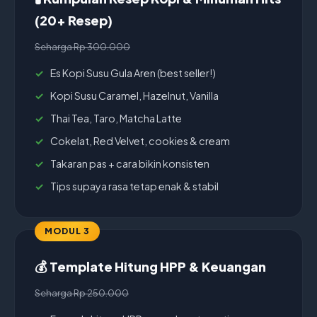
(20+ Resep)
Seharga Rp 300.000
Es Kopi Susu Gula Aren (best seller!)
Kopi Susu Caramel, Hazelnut, Vanilla
Thai Tea, Taro, Matcha Latte
Cokelat, Red Velvet, cookies & cream
Takaran pas + cara bikin konsisten
Tips supaya rasa tetap enak & stabil
MODUL 3
💰 Template Hitung HPP & Keuangan
Seharga Rp 250.000