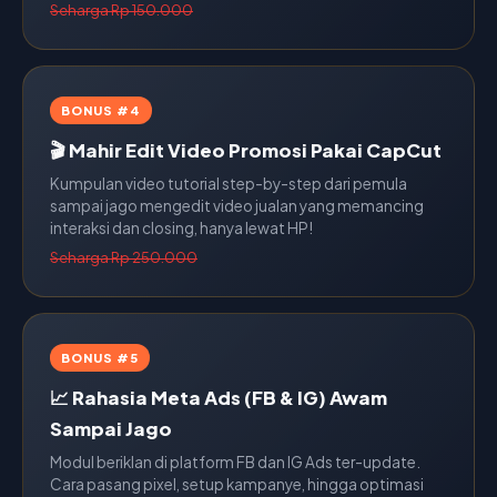
Seharga Rp 150.000
BONUS #4
🎬 Mahir Edit Video Promosi Pakai CapCut
Kumpulan video tutorial step-by-step dari pemula
sampai jago mengedit video jualan yang memancing
interaksi dan closing, hanya lewat HP!
Seharga Rp 250.000
BONUS #5
📈 Rahasia Meta Ads (FB & IG) Awam
Sampai Jago
Modul beriklan di platform FB dan IG Ads ter-update.
Cara pasang pixel, setup kampanye, hingga optimasi