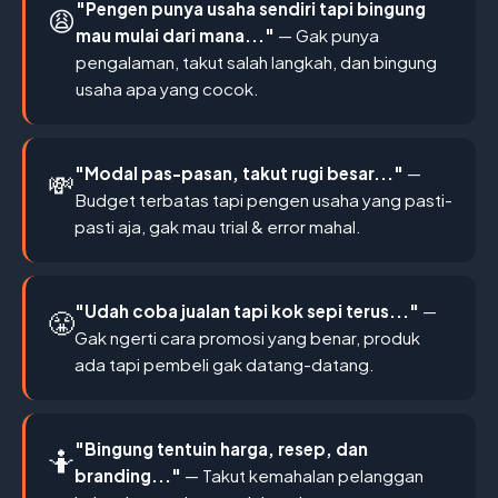
"Pengen punya usaha sendiri tapi bingung
😩
mau mulai dari mana..."
— Gak punya
pengalaman, takut salah langkah, dan bingung
usaha apa yang cocok.
"Modal pas-pasan, takut rugi besar..."
—
💸
Budget terbatas tapi pengen usaha yang pasti-
pasti aja, gak mau trial & error mahal.
"Udah coba jualan tapi kok sepi terus..."
—
😤
Gak ngerti cara promosi yang benar, produk
ada tapi pembeli gak datang-datang.
"Bingung tentuin harga, resep, dan
🤷
branding..."
— Takut kemahalan pelanggan