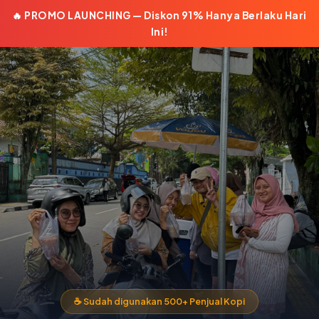
🔥 PROMO LAUNCHING — Diskon 91% Hanya Berlaku Hari
Ini!
☕ Sudah digunakan 500+ Penjual Kopi