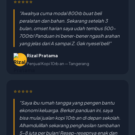
⭐⭐⭐⭐⭐
"Awalnya cuma modal 800rb buat beli
peralatan dan bahan. Sekarang setelah 3
bulan, omset harian saya udah tembus 500-
700rb! Panduan ini bener-bener ngasih arahan
yang jelas dari A sampai Z. Gak nyesel beli!"
Rizal Pratama
Penjual Kopi 10rb an — Tangerang
⭐⭐⭐⭐⭐
"Saya ibu rumah tangga yang pengen bantu
ekonomi keluarga. Berkat panduan ini, saya
bisa mulai jualan kopi 10rb an di depan sekolah.
Alhamdulillah sekarang penghasilan tambahan
5-8 juta per bulan! Resep-resepnya enak dan