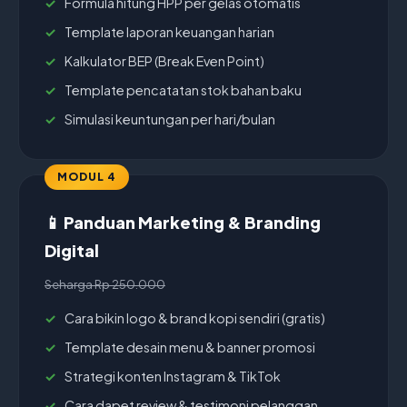
Formula hitung HPP per gelas otomatis
Template laporan keuangan harian
Kalkulator BEP (Break Even Point)
Template pencatatan stok bahan baku
Simulasi keuntungan per hari/bulan
MODUL 4
📱 Panduan Marketing & Branding
Digital
Seharga Rp 250.000
Cara bikin logo & brand kopi sendiri (gratis)
Template desain menu & banner promosi
Strategi konten Instagram & TikTok
Cara dapet review & testimoni pelanggan