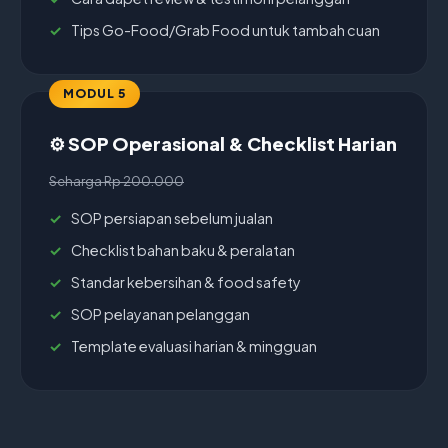
Tips Go-Food/Grab Food untuk tambah cuan
MODUL 5
⚙️ SOP Operasional & Checklist Harian
Seharga Rp 200.000
SOP persiapan sebelum jualan
Checklist bahan baku & peralatan
Standar kebersihan & food safety
SOP pelayanan pelanggan
Template evaluasi harian & mingguan