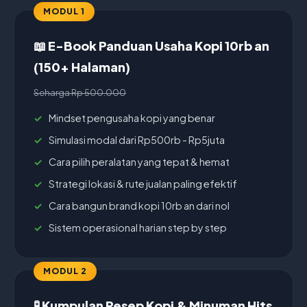
MODUL 1
📖 E-Book Panduan Usaha Kopi 10rb an
(150+ Halaman)
Seharga Rp 500.000
Mindset pengusaha kopi yang benar
Simulasi modal dari Rp500rb - Rp5juta
Cara pilih peralatan yang tepat & hemat
Strategi lokasi & rute jualan paling efektif
Cara bangun brand kopi 10rb an dari nol
Sistem operasional harian step by step
MODUL 2
🧪 Kumpulan Resep Kopi & Minuman Hits